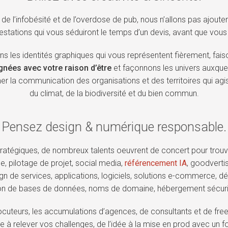
, de l’infobésité et de l’overdose de pub, nous n’allons pas ajout
stations qui vous séduiront le temps d’un devis, avant que vous
ns les identités graphiques qui vous représentent fièrement, fais
ignées avec votre raison d’être
et façonnons les univers auxquel
er la communication des organisations et des territoires qui agi
du climat, de la biodiversité et du bien commun.
Pensez design & numérique responsable.
ratégiques, de nombreux talents oeuvrent de concert pour trouv
ue, pilotage de projet, social media,
référencement IA
, goodverti
esign de services, applications, logiciels, solutions e-commerce
tion de bases de données, noms de domaine, hébergement sécuri
terlocuteurs, les accumulations d’agences, de consultants et de f
à relever vos challenges, de l’idée à la mise en prod avec un f