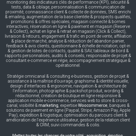
monitoring des indicateurs clés de performance (KPI), sécurité &
tests, data & ciblage, personnalisation & communication de
proximité, connaissance client & collecte de données, SMS enrichi
& emailing, augmentation de la base clientèle & prospects qualifiés,
promotions & offres spéciales, magasin connecté & bornes
interactives, réservation en ligne & paiement en magasin (Reserve
& Collect), achat en ligne & retrait en magasin (Click & Collect),
livraison & retours, engagement & trafic en point de vente, affiliation
& place de marché, analyse & réduction de l’abandon panier,
feedback & avis clients, questionnaire & échelle de notation, opt-in
& gestion de listes de contacts, qualité & SAV, tableaux de bord &
rapports personnalisés, audits & conseils, responsable de projet &
consultant e-commerce en régie, accompagnement stratégique &
opérationnel.
Stratégie omnicanal & consulting e-business, gestion de projet &
assistance à la maîtrise d’ouvrage, graphisme & identité visuelle,
design d’interfaces & ergonomie, navigation & architecture de
l’information, photographie & packshot produit, wording &
rédactionnel, création de boutique en ligne responsive &
application mobile e-commerce, services web to store & cross-
canal, visibilité &
marketing
, expertise
Woocommerce
, banques &
solutions de paiement en ligne (Paypal, Stripe, Amazon Pay, Apple
Pay), expédition & logistique, optimisation du parcours client &
amélioration de l’expérience utilisateur, gestion de la relation client
& CRM, suivi commandes & colis.
Mettez toutes les chances de votre côté : acquisition, émotion,