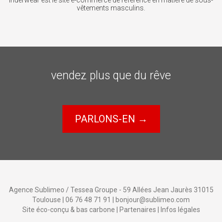
Inderwear est le site e-commerce de référence en matière de sous-
vêtements masculins.
vendez plus que du rêve
PARLONS-EN →
Agence Sublimeo /
Tessea Groupe
- 59 Allées Jean Jaurès 31015
Toulouse |
06 76 48 71 91
|
bonjour@sublimeo.com
Site éco-conçu &
bas carbone
|
Partenaires
|
Infos légales