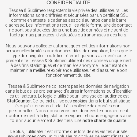
CONFIDENTIALITÉ
Tessea & Sublimeo respectent la vie privée des utilisateurs. Les
informations sont chiffrées et sécurisées par un certificat SSL
comme en atteste le cadenas associé au https dans la barre
d’adresse. Les informations recueillies via le formulaire de contact
ne sont pas stockées dans une base de données et ne sont de
facto jamais partagées, divulguées ou transmises à des tiers.
Nous pouvons collecter automatiquement des informations non-
personnelles limitées aux données dites de navigation, telles que le
type de navigateur ou le lien référant qui vous a amené sur le
présent site. Tessea & Sublimeo utilisent ces données uniquement
à des fins statistiques et de manière anonyme. Le but étant de
maintenir la meilleure expérience utilisateur et d’assurer le bon
fonctionnement du site.
Tessea & Sublimeo ne collectent pas les données de navigation
dans le but de les croiser avec d’autres informations ou d’identifier
les utilisateurs. Le logiciel utilisé pour l’analyse de l’audience est
StatCounter
. Ce logiciel utilise des
cookies
dans le but statistique
évoqué ci-dessus et relatif à la collecte de données non-
personnelles. Nous conservons ces données temporairement
conformément à la législation en vigueur et nous engageons à ne
fournir aucun élément à des tiers.
Lire notre charte de qualité
.
De plus, l’utilisateur est informé que lors de ses visites sur site
www.sublimeo.com
, un ou plusieurs cookies peuvent s’installer