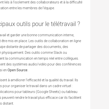
t liés à l’isolement des collaborateurs et à la difficulté
tion entre les membres de l’équipe.
ipaux outils pour le télétravail ?
travail et garder une bonne communication interne,
 être mis en place. Les outils de collaboration en ligne
ipe distante de partager des documents, des
nir physiquement. Des outils comme Slack ou
ent la communication en temps réel entre collègues.
ent des systèmes audio/vidéo pour des conférences
si en
Open Source
.
ent à améliorer l’efficacité et la qualité du travail. Ils
 pour organiser le travail dans un cadre virtuel :
plications pour tableurs (Google Sheets) ou tableau
 peuvent rendre le travail plus efficace car ils facilitent
s distant.