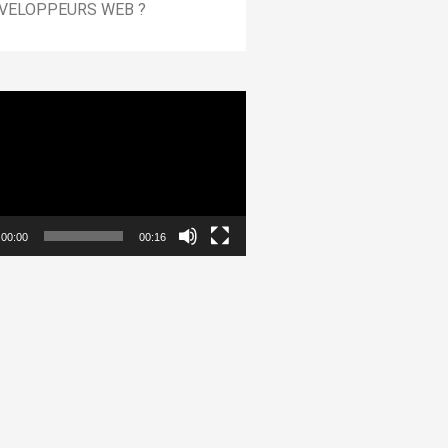
VELOPPEURS WEB ?
00:00
00:16