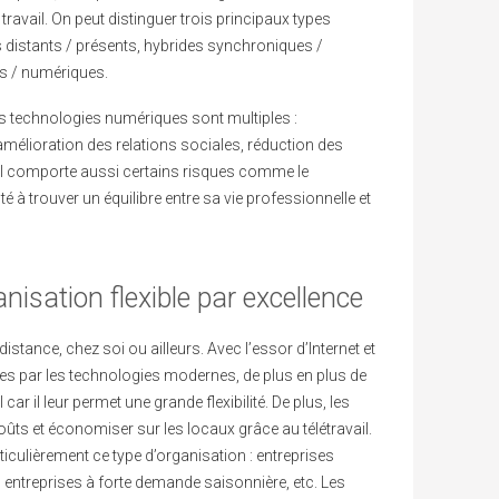
ravail. On peut distinguer trois principaux types
s distants / présents, hybrides synchroniques /
s / numériques.
des technologies numériques sont multiples :
amélioration des relations sociales, réduction des
ail comporte aussi certains risques comme le
té à trouver un équilibre entre sa vie professionnelle et
ganisation flexible par excellence
à distance, chez soi ou ailleurs. Avec l’essor d’Internet et
es par les technologies modernes, de plus en plus de
car il leur permet une grande flexibilité. De plus, les
oûts et économiser sur les locaux grâce au télétravail.
ticulièrement ce type d’organisation : entreprises
 entreprises à forte demande saisonnière, etc. Les