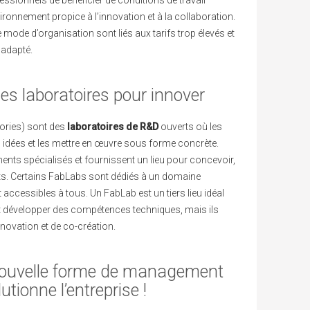
fessionnels de bénéficier de conditions de travail
ironnement propice à l’innovation et à la collaboration.
mode d’organisation sont liés aux tarifs trop élevés et
 adapté.
es laboratoires pour innover
ories) sont des
laboratoires de R&D
ouverts où les
rs idées et les mettre en œuvre sous forme concrète.
nts spécialisés et fournissent un lieu pour concevoir,
its. Certains FabLabs sont dédiés à un domaine
t accessibles à tous. Un FabLab est un tiers lieu idéal
t développer des compétences techniques, mais ils
novation et de co-création.
a nouvelle forme de management
utionne l’entreprise !