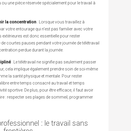
 ou une pièce réservée spécialement pour le travail à
nir la concentration
: Lorsque vous travaillez à
it par votre entourage qui n’est pas familier avec votre
s extérieures est donc essentielle pour rester
de courtes pauses pendant votre journée de télétravail
centration perdue durant la journée.
ipliné
: Le télétravail ne signifie pas seulement passer
ur, cela implique également prendre soin de soi-même
omme la santé physique et mentale. Pour rester
équilibre entre temps consacré au travail et temps
té sportive. De plus, pour être efficace, il faut avoir
oraire : respecter ses plages de sommeil, programmer
fessionnel : le travail sans