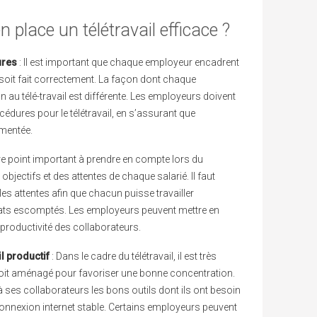
place un télétravail efficace ?
ures
: Il est important que chaque employeur encadrent
ce soit fait correctement. La façon dont chaque
au télé-travail est différente. Les employeurs doivent
océdures pour le télétravail, en s’assurant que
umentée.
re point important à prendre en compte lors du
 objectifs et des attentes de chaque salarié. Il faut
 les attentes afin que chacun puisse travailler
ltats escomptés. Les employeurs peuvent mettre en
productivité des collaborateurs.
l productif
: Dans le cadre du télétravail, il est très
 soit aménagé pour favoriser une bonne concentration.
 ses collaborateurs les bons outils dont ils ont besoin
connexion internet stable. Certains employeurs peuvent