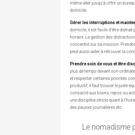
même aller jusqu’à offrir un bureau
domicile.
Gérer les interruptions et mainte
domicile, il est facile d’être distra
horaire. La gestion des distraction
concentré sur sa mission. Prendre 
peut aussi aider à retrouver la con
Prendre soin de vous et être disc
plus de temps devant son ordinate
et respecter certaines priorités c
productif, il faut trouver le juste 
consacré aux loisirs, repos ou activi
une discipline stricte quant à l’h
des pauses journalières etc.
Le nomadisme pro