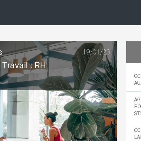
s
19/01/23
 Travail : RH
CO
AU
AG
PO
ST
CO
LA