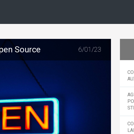
Open Source
6/01/23
CO
AU
AG
PO
ST
CO
LA