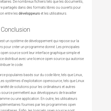
riétaires. De nombreux fichiers tels que les documents,
tre partagés dans des formats libres ou ouverts pour
ion entre les
développeurs
et les utilisateurs.
Conclusion
e est un système de développement qui repose sur la
urs pour créer un programme donné. Les principales
pen source sont leur interface graphique simple et
rce distribué avec une licence open source qui autorise
tribuer le code.
urce populaires basés sur du code libre, tels que Linux,
 Les systèmes d’exploitation opensource, tels que Linux
ariété de solutions pour les ordinateurs et autres
source permettent aux développeurs de travailler
mme ou une application. En outre, les utilisateurs
upplémentaires fournies par les programmes open
priétaires. Enfin, les logiciels open source sont