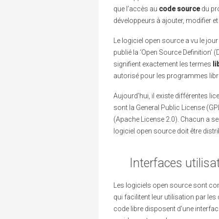
que l’accès au
code source
du pro
développeurs à ajouter, modifier et 
Le logiciel open source a vu le jou
publié la ‘Open Source Definition’ (
signifient exactement les termes
li
autorisé pour les programmes libr
Aujourd’hui, il existe différentes 
sont la General Public License (GPL
(Apache License 2.0). Chacun a s
logiciel open source doit être distr
Interfaces utilis
Les logiciels open source sont con
qui facilitent leur utilisation par
code libre disposent d’une interface