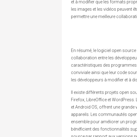
et à modifier que les formats prop
les images et les vidéos peuvent ê
permettre une meilleure collaborat
En résumé, le logiciel open sourc
collaboration entre les développe
caractéristiques des programmes o
conviviale ainsi que leur code sou
les développeurs à modifier et à dis
Il existe différents projets open so
Firefox, LibreOffice et WordPress.
et Android OS, offrent une grande v
appareils. Les communautés open 
ensemble pour améliorer un progra
bénéficient des fonctionnalités s
source par rapport aux versions pro