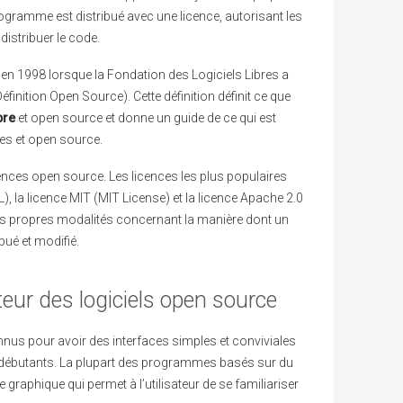
gramme est distribué avec une licence, autorisant les
distribuer le code.
r en 1998 lorsque la Fondation des Logiciels Libres a
Définition Open Source). Cette définition définit ce que
bre
et open source et donne un guide de ce qui est
es et open source.
licences open source. Les licences les plus populaires
), la licence MIT (MIT License) et la licence Apache 2.0
es propres modalités concernant la manière dont un
ibué et modifié.
ateur des logiciels open source
nus pour avoir des interfaces simples et conviviales
 les débutants. La plupart des programmes basés sur du
 graphique qui permet à l’utilisateur de se familiariser