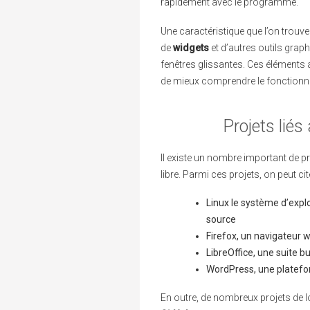
rapidement avec le programme.
Une caractéristique que l’on trouve
de
widgets
et d’autres outils grap
fenêtres glissantes. Ces éléments am
de mieux comprendre le fonctionn
Projets liés
Il existe un nombre important de p
libre. Parmi ces projets, on peut cite
Linux le système d’explo
source
Firefox, un navigateur 
LibreOffice, une suite 
WordPress, une platefor
En outre, de nombreux projets de 