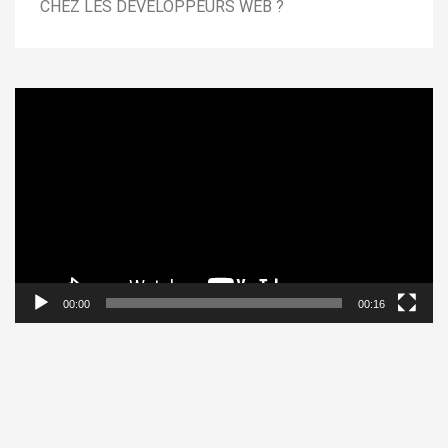
CHEZ LES DÉVELOPPEURS WEB ?
Lecteur
vidéo
00:00
00:16